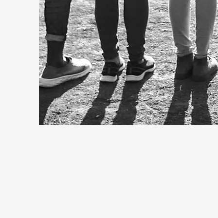
Como MEVAM entendemos
apenas com nosso set
membros da
A vida moderna na distâ
o social, as práticas 
nosso entorno. O socia
uns aos outros em am
O MEVAM Social entende 
e vulne
“Erga a voz em favor d
Erga a voz e jul