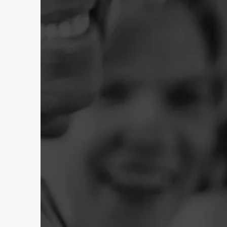
Com atuaç
23 anos, lu
dias contra
química em
esferas
transformaç
soci