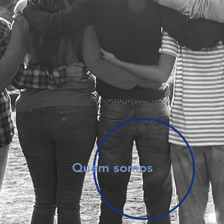
Quem somos
VAM Social, pensamos em um guarda-chuva, send
 social como, Brigada do Reino, SOS Vida Jovem, R
omunitário Mevam Social, que já atuam com sua 