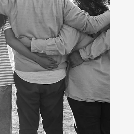
o ele responsável por
estaurante Zilda Barbosa
própria autonomia.