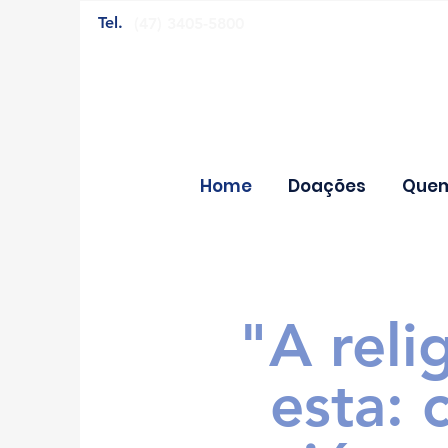
Tel.
(47) 3405-5800
Home
Doações
Que
"A reli
esta: 