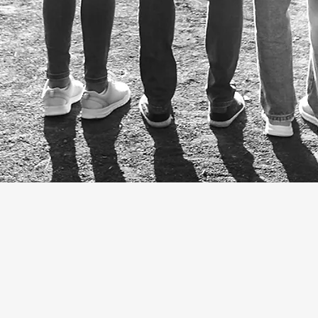
 a importância e temos como princípio a prática
or social, onde atua a assistente social da igrej
 casa e comunidade, mas também através de proje
ncia nos torna insensíveis as demandas do cotidiano
em torno do social mantêm a igreja sensível, acesa,
l é o ativo dos nutrientes do Corpo, por que nos 
or e suprindo as necessidades e carências do Corp
que seu lugar no Corpo e no Reino é servir, atende
ráveis, conforme o texto bíblico de Provérbios 31:
os que não podem defender-se, seja o defensor de
gue com justiça; defenda os direitos dos pobres e 