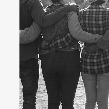
Quando falamos de ME
todas as nossas frentes
e CCMS – Centro C