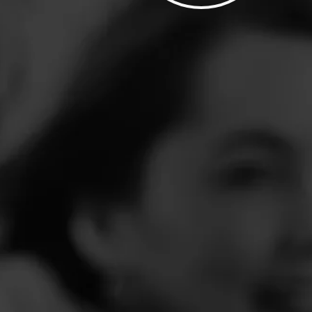
ão há mais de
tando todos os
Um local pre
 a dependência
acolher, 
 todas as suas
encaminhar as
, visando a
acordo c
ão na família e
necessi
edades.