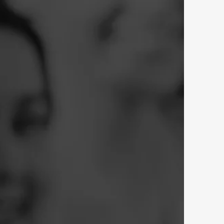
parado para
ajudar e
 pessoas de
om suas
dades.