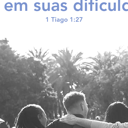
 em suas dificu
1 Tiago 1:27