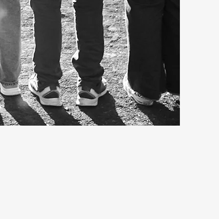
 social na igreja, não
a, com foco em nossos
tos sociais.
. Por isso, o olhar para
 atenta às carências do
une, nos mantém ligados
o e igreja de Cristo.
r e suprir os invisíveis
8-9 NVI:
 todos os desamparados.
dos necessitados”.