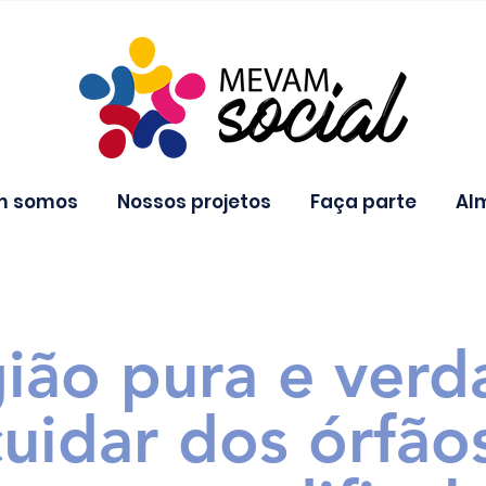
m somos
Nossos projetos
Faça parte
Al
gião pura e verd
cuidar dos órfão