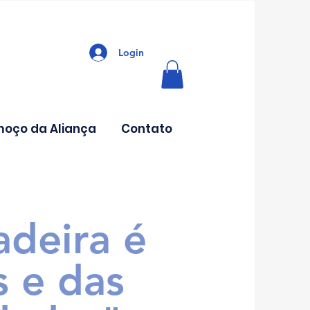
Login
moço da Aliança
Contato
adeira é
s e das